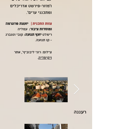
ו'מזור-פירשט אדריכלים
ומתכנני ערים'.
צוות התכנית |
​
יועצת פרוגרמה
ומוסדות ציבור:
עמליה
רימלט
יועץ תנועה:
קובי וטנברג
- קו תנועה.
צילום: רוני ליבוביץ', אתר
ויקיפדיה
.
רעננה