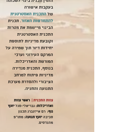
הזמין תכנית בינוי לשכונה
בעקבות אישורה
של
התכנית האסטרטגית
להתחדשות האזור
. תכנית
הבינוי מיישמת את מטרות
התכנית האסטרטגית
וקובעת מדיניות לתוספת
יחידות דיור תוך שמירה על
המרקם העירוני וערכי
המורשת והאדריכלות.
בנוסף, התכנית מגדירה
מדיניות פיתוח למרחב
הציבורי ולהסדרת מערכת
התנועה והחניה.
צוות התכנית |
​
ראשי צוות
ואדריכלות
:
גבריאלי-סגל
יועץ
נוף:
רם אייזנברג תכנון
סביבה
יועץ תנועה:
מתו"פ
מהנדסים.