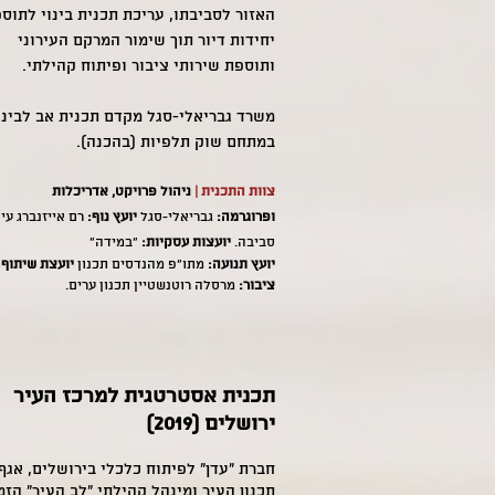
האזור לסביבתו, עריכת תכנית בינוי לתוס
יחידות דיור תוך שימור המרקם העירוני
ותוספת שירותי ציבור ופיתוח קהילתי.
משרד גבריאלי-סגל מקדם תכנית אב לבינו
במתחם שוק תלפיות (בהכנה).
צוות התכנית |
ניהול פרויקט, אדריכלות
ופרוגרמה:
גבריאלי-סגל
יועץ נוף:
רם אייזנברג עי
סביבה.
יועצות עסקיות:
"במידה"
יועץ תנועה:
מתו"פ מהנדסים תכנון
יועצת שיתוף
ציבור:
מרסלה רוטנשטיין תכנון ערים.
תכנית אסטרטגית למרכז העיר
ירושלים (2019)
חברת "עדן" לפיתוח כלכלי בירושלים, אגף
תכנון העיר ומינהל קהילתי "לב העיר" הזמ