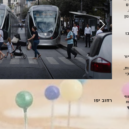
ם
ון
ז
ור
ת,
י
נוף
רחוב יפו
ת
ץ