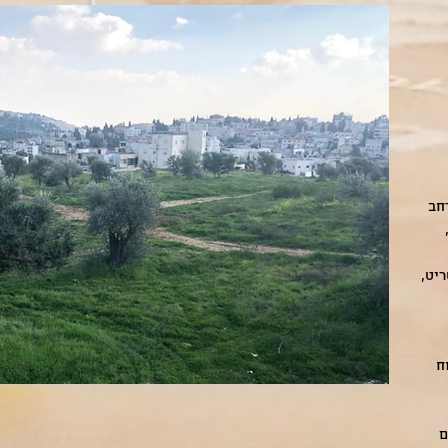
חב
יט,
ח
ם