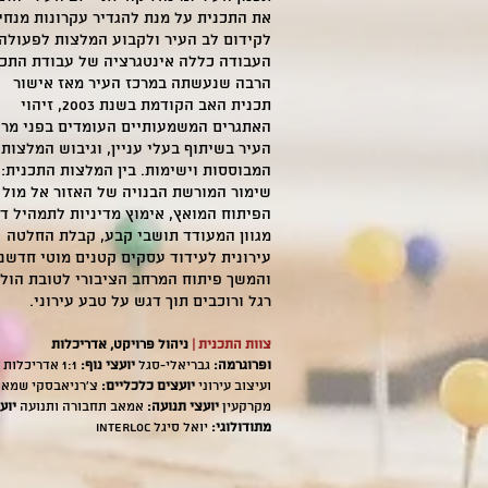
את התכנית על מנת להגדיר עקרונות מנחי
לקידום לב העיר ולקבוע המלצות לפעולה.
העבודה כללה אינטגרציה של עבודת התכנ
הרבה שנעשתה במרכז העיר מאז אישור
תכנית האב הקודמת בשנת 2003, זיהוי
האתגרים המשמעותיים העומדים בפני מרכ
העיר בשיתוף בעלי עניין, וגיבוש המלצות
המבוססות וישימות. בין המלצות התכנית:
שימור המורשת הבנויה של האזור אל מול
הפיתוח המואץ, אימוץ מדיניות לתמהיל די
מגוון המעודד תושבי קבע, קבלת החלטה
עירונית לעידוד עסקים קטנים מוטי חדשנו
והמשך פיתוח המרחב הציבורי לטובת הולכ
רגל ורוכבים תוך דגש על טבע עירוני.
צוות התכנית |
ניהול פרויקט, אדריכלות
ופרוגרמה:
גבריאלי-סגל
יועצי נוף:
1:1 אדריכלות 
ועיצוב עירוני
יועצים כלכליים:
צ'רניאבסקי שמאו
מקרקעין
יועצי תנועה:
אמאב תחבורה ותנועה
יוע
מתודולוגי:
יואל סיגל INTERLOC