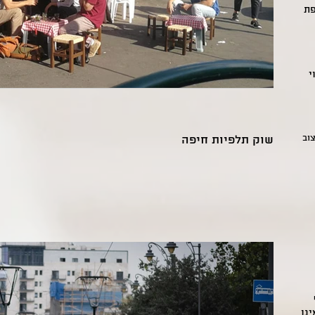
פת
י
צוב
שוק תלפיות חיפה
ינו